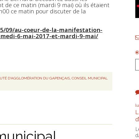
de ce matin (mardi 9 mai) où ils étaient
h00 ce matin pour discuter de la
05/09/au-coeur-de-la-manifestation-
amedi-6-mai-2017-et-mardi-9-mai/
TÉ D'AGGLOMÉRATION DU GAPENÇAIS
,
CONSEIL MUNICIPAL
l
L
d
L
municipal
d