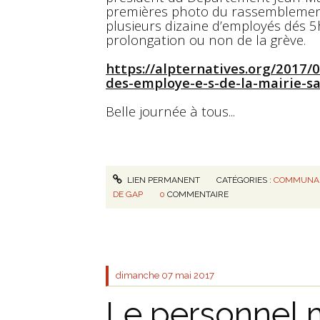
premières photo du rassemblement 
plusieurs dizaine d’employés dés 5
prolongation ou non de la grève.
https://alpternatives.org/2017/
des-employe-e-s-de-la-mairie-s
Belle journée à tous...
LIEN PERMANENT
CATÉGORIES :
COMMUNAU
DE GAP
0
COMMENTAIRE
dimanche 07
mai 2017
Le personnel 