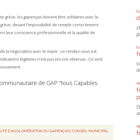
l
e grève, les gapençais doivent être solidaires avec le
d
 grève, devant l'impossibilité de remplir correctement
И
ns leur conscience professionnelle et la qualité de
д
l
 de la négociation avec le maire : un rendez-vous est
f
endications légitimes n'est pas encore obtenue...Ce sont
V
r mouvement.
d
t communautaire de GAP "tous Capables
s
f
p
E
a
s
TÉ D'AGGLOMÉRATION DU GAPENÇAIS
,
CONSEIL MUNICIPAL
f