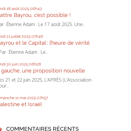
undi 18
août 2025
06h43
attre Bayrou, c’est possible !
ar Étienne Adam . Le 17 août 2025. Une...
undi 21
juillet 2025
07h46
ayrou et le Capital : l’heure de vérité
ar Étienne Adam . Le...
undi 30
juin 2025
06h26
 gauche, une proposition nouvelle
es 21 et 22 juin 2025, L’APRÈS (L’Association
our...
imanche 11
mai 2025
07h57
alestine et Israél
COMMENTAIRES RÉCENTS