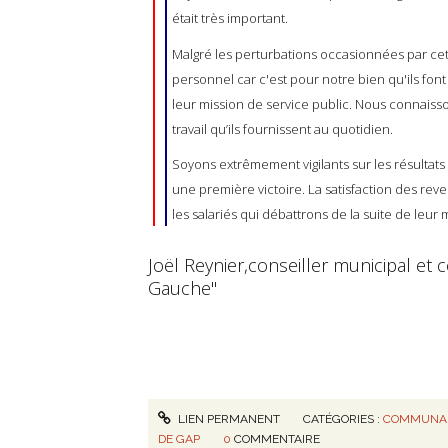
était très important.
Malgré les perturbations occasionnées par cett
personnel car c'est pour notre bien qu'ils font
leur mission de service public. Nous connaisso
travail qu’ils fournissent au quotidien.
Soyons extrêmement vigilants sur les résultats
une première victoire. La satisfaction des rev
les salariés qui débattrons de la suite de leu
Joël Reynier,conseiller municipal e
Gauche"
LIEN PERMANENT
CATÉGORIES :
COMMUNAU
DE GAP
0
COMMENTAIRE