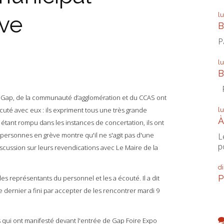
l
ève
B
P
l
B
P
de Gap, de la communauté d’agglomération et du CCAS ont
uté avec eux : ils expriment tous une très grande
l
À
s étant rompu dans les instances de concertation, ils ont
ersonnes en grève montre qu'il ne s'agit pas d'une
L
p
cussion sur leurs revendications avec Le Maire de la
d
P
les représentants du personnel et les a écouté. Il a dit
e dernier a fini par accepter de les rencontrer mardi 9
 qui ont manifesté devant l'entrée de Gap Foire Expo