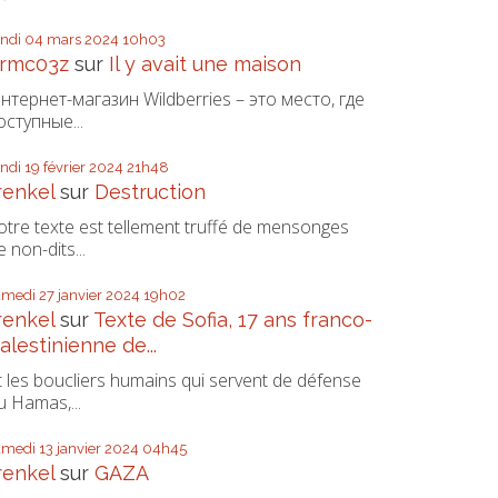
undi 04
mars 2024
10h03
rmc03z
sur
Il y avait une maison
нтернет-магазин Wildberries – это место, где
оступные...
undi 19
février 2024
21h48
renkel
sur
Destruction
otre texte est tellement truffé de mensonges
e non-dits...
amedi 27
janvier 2024
19h02
renkel
sur
Texte de Sofia, 17 ans franco-
alestinienne de...
t les boucliers humains qui servent de défense
u Hamas,...
amedi 13
janvier 2024
04h45
renkel
sur
GAZA