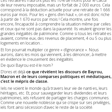
Les retraité·es n’auront plus les 10% de moins pour le calcul
de leur revenu imposable, mais un forfait de 2 000 euros. Cela
correspond à la déduction actuelle pour une retraite de 1 666
euros par mois. Pour les « gens d’en haut », on est donc riche
à partir de 1 670 euros par mois ! Cela montre, une fois
encore, l’incapacité à comprendre la situation même par celles
et ceux qui ne sont pas dans la pauvreté. Ils veulent ignorer les
grandes inégalités de patrimoine. Comme si tous les retraité·es
avaient, comme eux, des revenus de placement, 4 ou 5 ou plus
logements en location…
Et l’on pourrait multiplier ce genre « d’ignorance ». Nous
aurons, dans les mois qui viennent, à les dénoncer, à mettre
en évidence le creusement des inégalités.
De quoi Bayrou est-il le nom ?
D’ores et déjà
ce que révèlent les discours de Bayrou,
Macron et de leurs comparses politiques et médiatiques,
c’est le mépris de classe.
Iels ne voient le monde qu’à travers leur vie de nanti·es, leurs
héritages, etc. Et, pour sauvegarder leurs dividendes et leurs
patrimoines, iels refusent de partager les charges communes.
Comme une nouvelle noblesse qui se crispe sur ses privilèges,
iels font ainsi sécession d’avec le reste de la société.