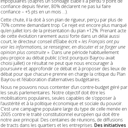
impopulaires (d’après un sondage Elabe il a perdu 9 point de
confiance depuis février, 80% déclarent ne pas lui faire
confiance – +5 pts en un mois …).
Cette chute, il la doit à son plan de rigueur, perçu par plus de
70% comme demandant trop. Ce rejet est encore plus marqué
qu’en juillet lors de la présentation du plan +12%. Prenant acte
de cette évolution rarement aussi forte dans un délai aussi
court, le directeur conseil d’Elabe écrit «
les Français ont pu
voir les informations, se renseigner, en discuter et se forger une
opinion plus construite
». Dans une période habituellement
peu propice au débat public (c’est pourquoi Bayrou avait
choisi juillet) ce résultat ne peut que nous encourager à
poursuivre et approfondir ce débat et à proposer des lieux de
débat pour que chacun·e prenne en charge la critique du Plan
Bayrou et l’élaboration d’alternatives budgétaires.
Nous ne pouvons nous contenter d’un contre-budget géré par
les seuls parlementaires. Notre objectif doit être les
mobilisations populaires, seules capables de s’opposer à
l’austérité et à la politique économique et sociale du pouvoir.
C’est une campagne populaire large du type de celle menée en
2005 contre le traité constitutionnel européen qui doit être
notre axe principal. Des centaines de réunions, de diffusions
de tracts dans les quartiers et les entreprises.
Des initiatives