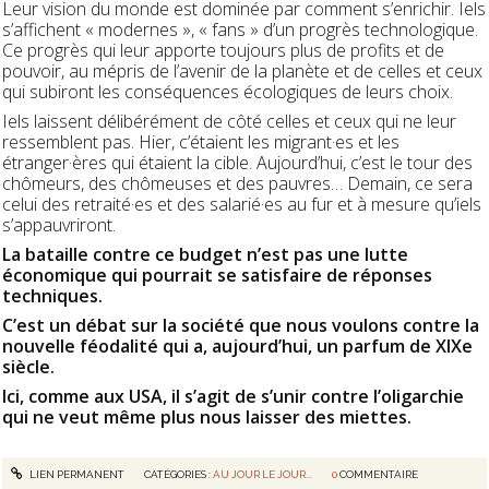
Leur vision du monde est dominée par comment s’enrichir. Iels
s’affichent « modernes », « fans » d’un progrès technologique.
Ce progrès qui leur apporte toujours plus de profits et de
pouvoir, au mépris de l’avenir de la planète et de celles et ceux
qui subiront les conséquences écologiques de leurs choix.
Iels laissent délibérément de côté celles et ceux qui ne leur
ressemblent pas. Hier, c’étaient les migrant·es et les
étranger·ères qui étaient la cible. Aujourd’hui, c’est le tour des
chômeurs, des chômeuses et des pauvres… Demain, ce sera
celui des retraité·es et des salarié·es au fur et à mesure qu’iels
s’appauvriront.
La bataille contre ce budget n’est pas une lutte
économique qui pourrait se satisfaire de réponses
techniques.
C’est un débat sur la société que nous voulons contre la
nouvelle féodalité qui a, aujourd’hui, un parfum de XIXe
siècle.
Ici, comme aux USA, il s’agit de s’unir contre l’oligarchie
qui ne veut même plus nous laisser des miettes.
LIEN PERMANENT
CATÉGORIES :
AU JOUR LE JOUR...
0
COMMENTAIRE