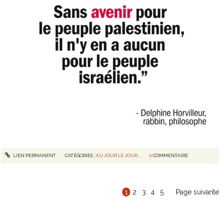
LIEN PERMANENT
CATÉGORIES :
AU JOUR LE JOUR...
0
COMMENTAIRE
1
2
3
4
5
Page suivante