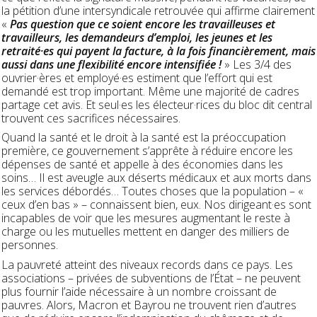
la pétition d’une intersyndicale retrouvée qui affirme clairement
«
Pas question que ce soient encore les travailleuses et
travailleurs, les demandeurs d’emploi, les jeunes et les
retraité·es qui payent la facture, à la fois financièrement, mais
aussi dans une flexibilité encore intensifiée !
» Les 3/4 des
ouvrier·ères et employé·es estiment que l’effort qui est
demandé est trop important. Même une majorité de cadres
partage cet avis. Et seul·es les électeur·rices du bloc dit central
trouvent ces sacrifices nécessaires.
Quand la santé et le droit à la santé est la préoccupation
première, ce gouvernement s’apprête à réduire encore les
dépenses de santé et appelle à des économies dans les
soins… Il est aveugle aux déserts médicaux et aux morts dans
les services débordés… Toutes choses que la population – «
ceux d’en bas » – connaissent bien, eux. Nos dirigeant·es sont
incapables de voir que les mesures augmentant le reste à
charge ou les mutuelles mettent en danger des milliers de
personnes.
La pauvreté atteint des niveaux records dans ce pays. Les
associations – privées de subventions de l’État – ne peuvent
plus fournir l’aide nécessaire à un nombre croissant de
pauvres. Alors, Macron et Bayrou ne trouvent rien d’autres