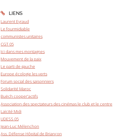
LIENS
Laurent Eyraud
Le fourmidiable
communistes unitaires
CGT 05
Ici dans mes montagnes
Mouvement de la paix
Le parti de gauche
Europe écologie les verts
Forum social des saisonniers
Solidarité Maroc
Buëch cooper'actifs
Association des spectateurs des cinémas le club et le centre
Laïcité Midi
UDESS 05
Jean-Luc Mélenchon
Ass. Défense Hôpital de Briançon