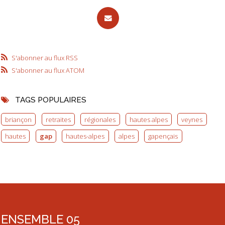
S'abonner au flux RSS
S'abonner au flux ATOM
TAGS POPULAIRES
briançon
retraites
régionales
hautes alpes
veynes
hautes
gap
hautes-alpes
alpes
gapençais
ENSEMBLE 05