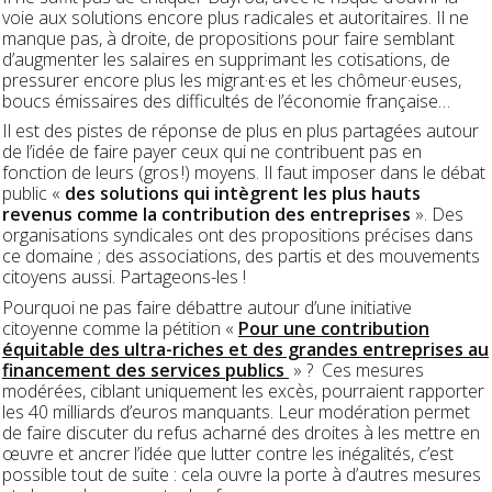
voie aux solutions encore plus radicales et autoritaires. Il ne
manque pas, à droite, de propositions pour faire semblant
d’augmenter les salaires en supprimant les cotisations, de
pressurer encore plus les migrant·es et les chômeur·euses,
boucs émissaires des difficultés de l’économie française…
Il est des pistes de réponse de plus en plus partagées autour
de l’idée de faire payer ceux qui ne contribuent pas en
fonction de leurs (gros !) moyens. Il faut imposer dans le débat
public «
des solutions qui intègrent les plus hauts
revenus comme la contribution des entreprises
». Des
organisations syndicales ont des propositions précises dans
ce domaine ; des associations, des partis et des mouvements
citoyens aussi. Partageons-les !
Pourquoi ne pas faire débattre autour d’une initiative
citoyenne comme la pétition «
Pour une contribution
équitable des ultra-riches et des grandes entreprises au
financement des services publics
» ? Ces mesures
modérées, ciblant uniquement les excès, pourraient rapporter
les 40 milliards d’euros manquants. Leur modération permet
de faire discuter du refus acharné des droites à les mettre en
œuvre et ancrer l’idée que lutter contre les inégalités, c’est
possible tout de suite : cela ouvre la porte à d’autres mesures