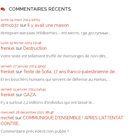
COMMENTAIRES RÉCENTS
lundi 04
mars 2024
10h03
drmc03z
sur
Il y avait une maison
Интернет-магазин Wildberries – это место, где доступные...
lundi 19
février 2024
21h48
frenkel
sur
Destruction
Votre texte est tellement truffé de mensonges de non-dits...
samedi 27
janvier 2024
19h02
frenkel
sur
Texte de Sofia, 17 ans franco-palestinienne de...
Et les boucliers humains qui servent de défense au Hamas,...
samedi 13
janvier 2024
04h45
frenkel
sur
GAZA
Il y a surtout 2,2 millions d'individus qui ont laissé le...
mercredi 28
décembre 2022
18h48
michel
sur
COMMUNIQUE D'ENSEMBLE ! APRES L'ATTENTAT
CONTRE...
Commentaire précédent non publié ?