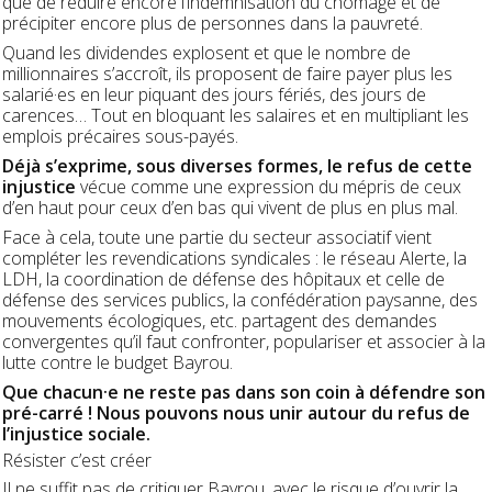
que de réduire encore l’indemnisation du chômage et de
précipiter encore plus de personnes dans la pauvreté.
Quand les dividendes explosent et que le nombre de
millionnaires s’accroît, ils proposent de faire payer plus les
salarié·es en leur piquant des jours fériés, des jours de
carences… Tout en bloquant les salaires et en multipliant les
emplois précaires sous-payés.
Déjà s’exprime, sous diverses formes, le refus de cette
injustice
vécue comme une expression du mépris de ceux
d’en haut pour ceux d’en bas qui vivent de plus en plus mal.
Face à cela, toute une partie du secteur associatif vient
compléter les revendications syndicales : le réseau Alerte, la
LDH, la coordination de défense des hôpitaux et celle de
défense des services publics, la confédération paysanne, des
mouvements écologiques, etc. partagent des demandes
convergentes qu’il faut confronter, populariser et associer à la
lutte contre le budget Bayrou.
Que chacun·e ne reste pas dans son coin à défendre son
pré-carré ! Nous pouvons nous unir autour du refus de
l’injustice sociale.
Résister c’est créer
Il ne suffit pas de critiquer Bayrou, avec le risque d’ouvrir la