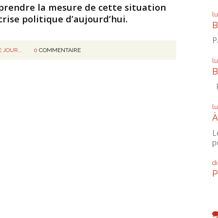
 prendre la mesure de cette situation
l
rise politique d’aujourd’hui.
B
P
 JOUR...
0
COMMENTAIRE
l
B
P
l
À
L
p
d
P