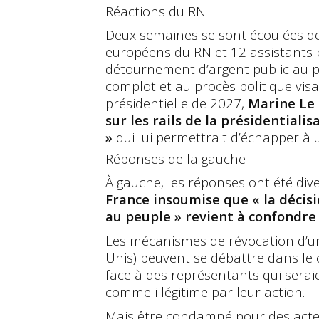
Réactions du RN
Deux semaines se sont écoulées d
européens du RN et 12 assistants
détournement d’argent public au pro
complot et au procès politique vis
présidentielle de 2027,
Marine Le 
sur les rails de la présidentiali
»
qui lui permettrait d’échapper à 
Réponses de la gauche
À gauche, les réponses ont été div
France insoumise que « la décisi
au peuple » revient à confondre 
Les mécanismes de révocation d’un 
Unis) peuvent se débattre dans le
face à des représentants qui sera
comme illégitime par leur action.
Mais être condamné pour des actes 