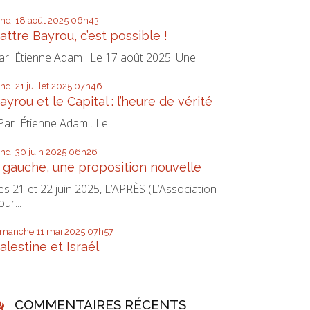
undi 18
août 2025
06h43
attre Bayrou, c’est possible !
ar Étienne Adam . Le 17 août 2025. Une...
undi 21
juillet 2025
07h46
ayrou et le Capital : l’heure de vérité
ar Étienne Adam . Le...
undi 30
juin 2025
06h26
 gauche, une proposition nouvelle
es 21 et 22 juin 2025, L’APRÈS (L’Association
our...
imanche 11
mai 2025
07h57
alestine et Israél
COMMENTAIRES RÉCENTS