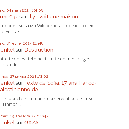
undi 04
mars 2024
10h03
rmc03z
sur
Il y avait une maison
нтернет-магазин Wildberries – это место, где
оступные...
undi 19
février 2024
21h48
renkel
sur
Destruction
otre texte est tellement truffé de mensonges
e non-dits...
amedi 27
janvier 2024
19h02
renkel
sur
Texte de Sofia, 17 ans franco-
alestinienne de...
t les boucliers humains qui servent de défense
u Hamas,...
amedi 13
janvier 2024
04h45
renkel
sur
GAZA