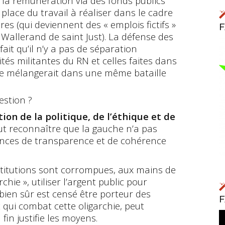
t la rémunération via des fonds publics
 place du travail à réaliser dans le cadre
es (qui deviennent des « emplois fictifs »
Wallerand de saint Just). La défense des
ait qu’il n’y a pas de séparation
tés militantes du RN et celles faites dans
 se mélangerait dans une même bataille
estion ?
ion de la politique, de l’éthique et de
faut reconnaître que la gauche n’a pas
gences de transparence et de cohérence
nstitutions sont corrompues, aux mains de
rchie », utiliser l’argent public pour
i bien sûr est censé être porteur des
t qui combat cette oligarchie, peut
fin justifie les moyens.