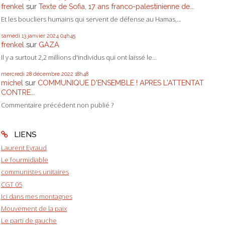
frenkel
sur
Texte de Sofia, 17 ans franco-palestinienne de...
Et les boucliers humains qui servent de défense au Hamas,...
samedi 13
janvier 2024
04h45
frenkel
sur
GAZA
Il y a surtout 2,2 millions d'individus qui ont laissé le...
mercredi 28
décembre 2022
18h48
michel
sur
COMMUNIQUE D'ENSEMBLE ! APRES L'ATTENTAT
CONTRE...
Commentaire précédent non publié ?
LIENS
Laurent Eyraud
Le fourmidiable
communistes unitaires
CGT 05
Ici dans mes montagnes
Mouvement de la paix
Le parti de gauche