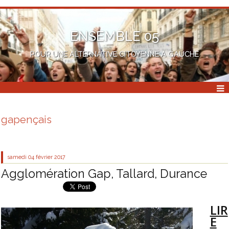
ENSEMBLE 05
POUR UNE ALTERNATIVE CITOYENNE A GAUCHE
gapençais
samedi 04
février 2017
Agglomération Gap, Tallard, Durance
LIR
E