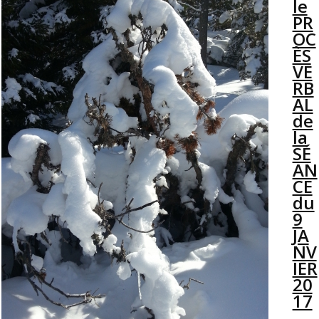
le
PR
OC
ÈS
VE
RB
AL
de
la
SÉ
AN
CE
du
9
JA
NV
IER
20
17