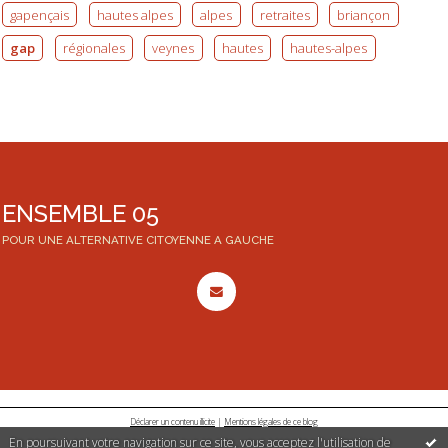
gapençais
hautes alpes
alpes
retraites
briançon
gap
régionales
veynes
hautes
hautes-alpes
ENSEMBLE 05
POUR UNE ALTERNATIVE CITOYENNE A GAUCHE
Déclarer un contenu illicite
|
Mentions légales de ce blog
En poursuivant votre navigation sur ce site, vous acceptez l'utilisation de