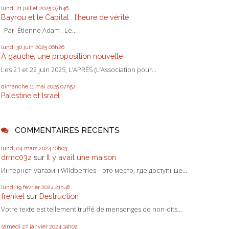
lundi 21
juillet 2025
07h46
Bayrou et le Capital : l’heure de vérité
Par Étienne Adam . Le...
lundi 30
juin 2025
06h26
À gauche, une proposition nouvelle
Les 21 et 22 juin 2025, L’APRÈS (L’Association pour...
dimanche 11
mai 2025
07h57
Palestine et Israél
COMMENTAIRES RÉCENTS
lundi 04
mars 2024
10h03
drmc03z
sur
Il y avait une maison
Интернет-магазин Wildberries – это место, где доступные...
lundi 19
février 2024
21h48
frenkel
sur
Destruction
Votre texte est tellement truffé de mensonges de non-dits...
samedi 27
janvier 2024
19h02