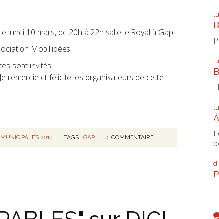
l
B
le lundi 10 mars, de 20h à 22h salle le Royal à Gap.
P
ssociation Mobil'idées.
l
tes sont invités.
B
n. Je remercie et félicite les organisateurs de cette
P
l
À
L
 MUNICIPALES 2014
TAGS :
GAP
0
COMMENTAIRE
p
d
P