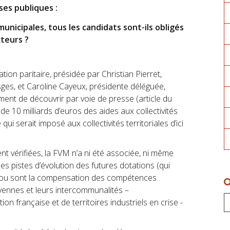
es publiques :
municipales, tous les candidats sont-ils obligés
cteurs ?
ion paritaire, présidée par Christian Pierret,
sges, et Caroline Cayeux, présidente déléguée,
ment de découvrir par voie de presse (article du
de 10 milliards d’euros des aides aux collectivités
qui serait imposé aux collectivités territoriales d’ici
nt vérifiées, la FVM n’a ni été associée, ni même
s pistes d’évolution des futures dotations (qui
 ou sont la compensation des compétences
moyennes et leurs intercommunalités –
on française et de territoires industriels en crise -