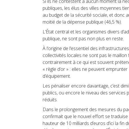
Si ils ne contestent à aucun moment la né
publiques, les élus des villes moyennes tie
au budget de la sécurité sociale, et donc 
moitié de la dépense publique (46,5 %).
L’État central et les organismes divers d’a
publique, ne sont pas non plus en reste.
À l’origine de l’essentiel des infrastructur
collectivités locales ne sont pas le maillo
contrairement à ce qui est souvent prétendu.
« règle d’or » : elles ne peuvent emprunt
d’équipement.
Les pénaliser encore davantage, c’est dimin
publics, ou encore le niveau des services p
réduits.
Dans le prolongement des mesures du pacte
confirmait que le nouvel effort se tradui
hauteur de 10 milliards d’euros d’ici la fi