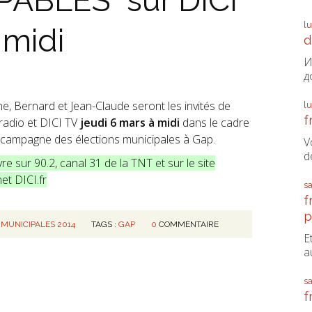
ABLES" sur DICI
l
 midi
d
И
д
e, Bernard et Jean-Claude seront les invités de
l
f
radio et DICI TV
jeudi 6 mars à midi
dans le cadre
 campagne des élections municipales à Gap.
V
d
vre sur 90.2, canal 31 de la TNT et sur le site
net DICI.fr
s
f
p
 MUNICIPALES 2014
TAGS :
GAP
0
COMMENTAIRE
E
a
s
f