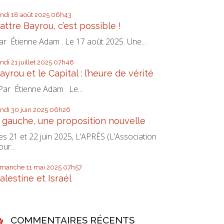
undi 18
août 2025
06h43
attre Bayrou, c’est possible !
ar Étienne Adam . Le 17 août 2025. Une...
undi 21
juillet 2025
07h46
ayrou et le Capital : l’heure de vérité
ar Étienne Adam . Le...
undi 30
juin 2025
06h26
 gauche, une proposition nouvelle
es 21 et 22 juin 2025, L’APRÈS (L’Association
our...
imanche 11
mai 2025
07h57
alestine et Israél
COMMENTAIRES RÉCENTS