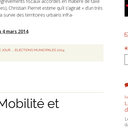
égrèvements fiscaux accordés en matière de taxe
), Christian Pierret estime qu’il s’agirait « d’un très
a survie des territoires urbains infra-
du 4 mars 2014
 JOUR...
,
ELECTIONS MUNICIPALES 2014
l
Mobilité et
L
d
L
d