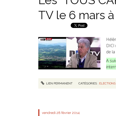
Les "TOUS CAP
TV le 6 mars à
Hélèn
DICI 
de la
A sui
inter
LIEN PERMANENT
CATÉGORIES :
ELECTIONS
vendredi 28
février 2014