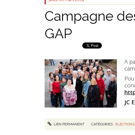
Campagne des
GAP
A
pa
camp
Pour
cond
htt
JC 
LIEN PERMANENT
CATÉGORIES :
ELECTIONS