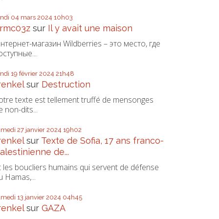
undi 04
mars 2024
10h03
rmc03z
sur
Il y avait une maison
нтернет-магазин Wildberries – это место, где
оступные...
undi 19
février 2024
21h48
renkel
sur
Destruction
otre texte est tellement truffé de mensonges
e non-dits...
amedi 27
janvier 2024
19h02
renkel
sur
Texte de Sofia, 17 ans franco-
alestinienne de...
t les boucliers humains qui servent de défense
u Hamas,...
amedi 13
janvier 2024
04h45
renkel
sur
GAZA