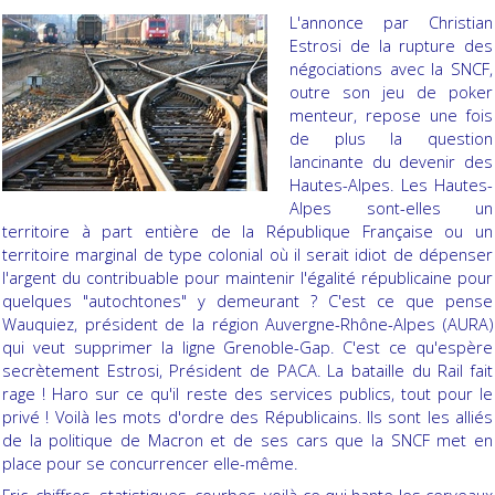
L'annonce par Christian
Estrosi de la rupture des
négociations avec la SNCF,
outre son jeu de poker
menteur, repose une fois
de plus la question
lancinante du devenir des
Hautes-Alpes. Les Hautes-
Alpes sont-elles un
territoire à part entière de la République Française ou un
territoire marginal de type colonial où il serait idiot de dépenser
l'argent du contribuable pour maintenir l'égalité républicaine pour
quelques "autochtones" y demeurant ? C'est ce que pense
Wauquiez, président de la région Auvergne-Rhône-Alpes (AURA)
qui veut supprimer la ligne Grenoble-Gap. C'est ce qu'espère
secrètement Estrosi, Président de PACA. La bataille du Rail fait
rage ! Haro sur ce
qu'il
reste des services publics, tout pour le
privé ! Voilà les mots d'ordre des Républicains. Ils sont les alliés
de la politique de Macron et de ses cars que la SNCF met en
place pour se concurrencer elle-même.
Fric, chiffres, statistiques, courbes, voilà ce qui
hante
les cerveaux