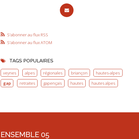
S'abonner au flux RSS
S'abonner au flux ATOM
TAGS POPULAIRES
veynes
alpes
régionales
briançon
hautes-alpes
gap
retraites
gapençais
hautes
hautes alpes
ENSEMBLE 05