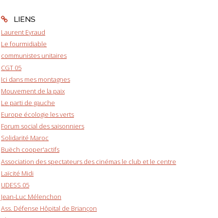
LIENS
Laurent Eyraud
Le fourmidiable
communistes unitaires
CGT 05
Ici dans mes montagnes
Mouvement de la paix
Le parti de gauche
Europe écologie les verts
Forum social des saisonniers
Solidarité Maroc
Buëch cooper'actifs
Association des spectateurs des cinémas le club et le centre
Laïcité Midi
UDESS 05
Jean-Luc Mélenchon
Ass. Défense Hôpital de Briançon