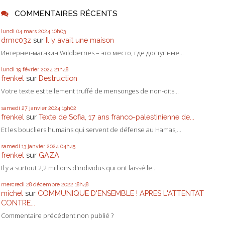
COMMENTAIRES RÉCENTS
lundi 04
mars 2024
10h03
drmc03z
sur
Il y avait une maison
Интернет-магазин Wildberries – это место, где доступные...
lundi 19
février 2024
21h48
frenkel
sur
Destruction
Votre texte est tellement truffé de mensonges de non-dits...
samedi 27
janvier 2024
19h02
frenkel
sur
Texte de Sofia, 17 ans franco-palestinienne de...
Et les boucliers humains qui servent de défense au Hamas,...
samedi 13
janvier 2024
04h45
frenkel
sur
GAZA
Il y a surtout 2,2 millions d'individus qui ont laissé le...
mercredi 28
décembre 2022
18h48
michel
sur
COMMUNIQUE D'ENSEMBLE ! APRES L'ATTENTAT
CONTRE...
Commentaire précédent non publié ?