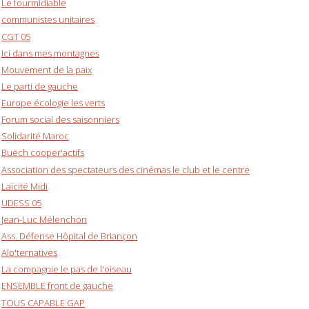
Le fourmidiable
communistes unitaires
CGT 05
Ici dans mes montagnes
Mouvement de la paix
Le parti de gauche
Europe écologie les verts
Forum social des saisonniers
Solidarité Maroc
Buëch cooper'actifs
Association des spectateurs des cinémas le club et le centre
Laïcité Midi
UDESS 05
Jean-Luc Mélenchon
Ass. Défense Hôpital de Briançon
Alp'ternatives
La compagnie le pas de l'oiseau
ENSEMBLE front de gauche
TOUS CAPABLE GAP