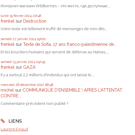
Интернет-магазин Wildberries – это место, где доступные...
lundi 19
février 2024
21h48
frenkel
sur
Destruction
Votre texte est tellement truffé de mensonges de non-dits...
samedi 27
janvier 2024
19h02
frenkel
sur
Texte de Sofia, 17 ans franco-palestinienne de...
Et les boucliers humains qui servent de défense au Hamas,...
samedi 13
janvier 2024
04h45
frenkel
sur
GAZA
Il y a surtout 2,2 millions d'individus qui ont laissé le...
mercredi 28
décembre 2022
18h48
michel
sur
COMMUNIQUE D'ENSEMBLE ! APRES L'ATTENTAT
CONTRE...
Commentaire précédent non publié ?
LIENS
Laurent Eyraud