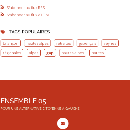
S'abonner au flux RSS
S'abonner au flux ATOM
TAGS POPULAIRES
briançon
hautes alpes
retraites
gapençais
veynes
régionales
alpes
gap
hautes-alpes
hautes
ENSEMBLE 05
POUR UNE ALTERNATIVE CITOYENNE A GAUCHE