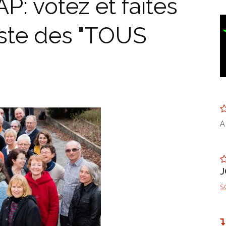
: votez et faites
liste des "TOUS
A
s