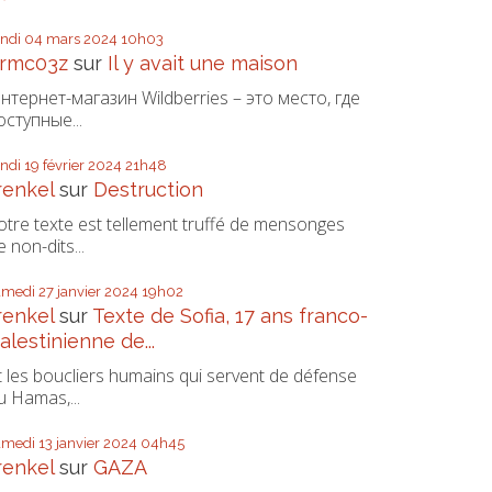
undi 04
mars 2024
10h03
rmc03z
sur
Il y avait une maison
нтернет-магазин Wildberries – это место, где
оступные...
undi 19
février 2024
21h48
renkel
sur
Destruction
otre texte est tellement truffé de mensonges
e non-dits...
amedi 27
janvier 2024
19h02
renkel
sur
Texte de Sofia, 17 ans franco-
alestinienne de...
t les boucliers humains qui servent de défense
u Hamas,...
amedi 13
janvier 2024
04h45
renkel
sur
GAZA