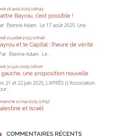
undi 18
août 2025
06h43
attre Bayrou, c’est possible !
ar Étienne Adam . Le 17 août 2025. Une...
undi 21
juillet 2025
07h46
ayrou et le Capital : l’heure de vérité
ar Étienne Adam . Le...
undi 30
juin 2025
06h26
 gauche, une proposition nouvelle
es 21 et 22 juin 2025, L’APRÈS (L’Association
our...
imanche 11
mai 2025
07h57
alestine et Israél
COMMENTAIRES RÉCENTS