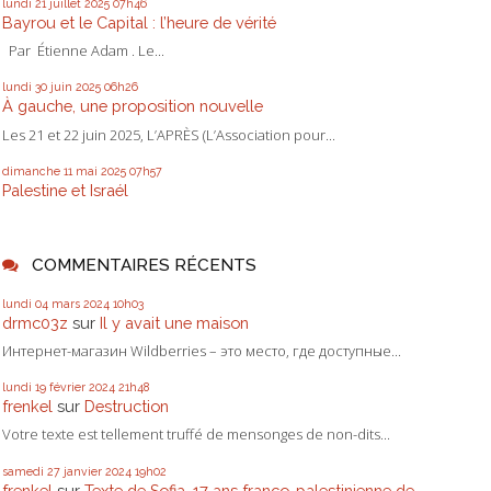
lundi 21
juillet 2025
07h46
Bayrou et le Capital : l’heure de vérité
Par Étienne Adam . Le...
lundi 30
juin 2025
06h26
À gauche, une proposition nouvelle
Les 21 et 22 juin 2025, L’APRÈS (L’Association pour...
dimanche 11
mai 2025
07h57
Palestine et Israél
COMMENTAIRES RÉCENTS
lundi 04
mars 2024
10h03
drmc03z
sur
Il y avait une maison
Интернет-магазин Wildberries – это место, где доступные...
lundi 19
février 2024
21h48
frenkel
sur
Destruction
Votre texte est tellement truffé de mensonges de non-dits...
samedi 27
janvier 2024
19h02
frenkel
sur
Texte de Sofia, 17 ans franco-palestinienne de...