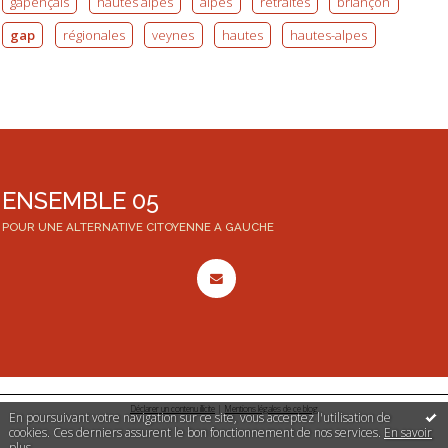
gapençais
hautes alpes
alpes
retraites
briançon
gap
régionales
veynes
hautes
hautes-alpes
ENSEMBLE 05
POUR UNE ALTERNATIVE CITOYENNE A GAUCHE
Déclarer un contenu illicite
|
Mentions légales de ce blog
En poursuivant votre navigation sur ce site, vous acceptez l'utilisation de
cookies. Ces derniers assurent le bon fonctionnement de nos services.
En savoir
plus
.