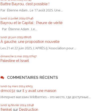
Battre Bayrou, c’est possible !
Par Étienne Adam . Le 17 août 2025. Une...
lundi 21
juillet 2025
07h46
Bayrou et le Capital : l’heure de vérité
Par Étienne Adam . Le...
lundi 30
juin 2025
06h26
À gauche, une proposition nouvelle
Les 21 et 22 juin 2025, L’APRÈS (L’Association pour...
dimanche 11
mai 2025
07h57
Palestine et Israél
COMMENTAIRES RÉCENTS
lundi 04
mars 2024
10h03
drmc03z
sur
Il y avait une maison
Интернет-магазин Wildberries – это место, где доступные...
lundi 19
février 2024
21h48
frenkel
sur
Destruction