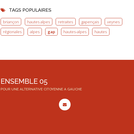
TAGS POPULAIRES
briançon
hautes alpes
retraites
gapençais
veynes
régionales
alpes
gap
hautes-alpes
hautes
ENSEMBLE 05
POUR UNE ALTERNATIVE CITOYENNE A GAUCHE