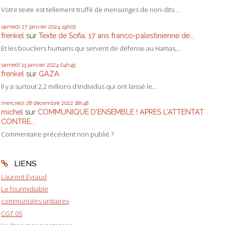
Votre texte est tellement truffé de mensonges de non-dits...
samedi 27
janvier 2024
19h02
frenkel
sur
Texte de Sofia, 17 ans franco-palestinienne de...
Et les boucliers humains qui servent de défense au Hamas,...
samedi 13
janvier 2024
04h45
frenkel
sur
GAZA
Il y a surtout 2,2 millions d'individus qui ont laissé le...
mercredi 28
décembre 2022
18h48
michel
sur
COMMUNIQUE D'ENSEMBLE ! APRES L'ATTENTAT
CONTRE...
Commentaire précédent non publié ?
LIENS
Laurent Eyraud
Le fourmidiable
communistes unitaires
CGT 05