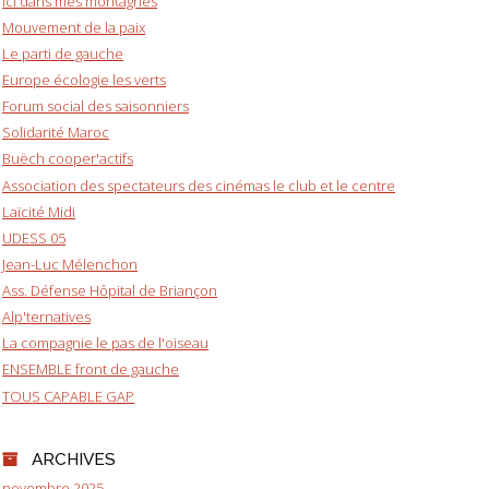
Ici dans mes montagnes
Mouvement de la paix
Le parti de gauche
Europe écologie les verts
Forum social des saisonniers
Solidarité Maroc
Buëch cooper'actifs
Association des spectateurs des cinémas le club et le centre
Laïcité Midi
UDESS 05
Jean-Luc Mélenchon
Ass. Défense Hôpital de Briançon
Alp'ternatives
La compagnie le pas de l'oiseau
ENSEMBLE front de gauche
TOUS CAPABLE GAP
ARCHIVES
novembre 2025