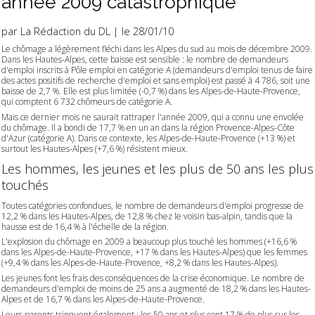
année 2009 catastrophique
par
La Rédaction du DL
| le 28/01/10
Le chômage a légèrement fléchi dans les Alpes du sud au mois de décembre 2009.
Dans les Hautes-Alpes, cette baisse est sensible : le nombre de demandeurs
d'emploi inscrits à Pôle emploi en catégorie A (demandeurs d'emploi tenus de faire
des actes positifs de recherche d'emploi et sans emploi) est passé à 4 786, soit une
baisse de 2,7 %. Elle est plus limitée (-0,7 %) dans les Alpes-de-Haute-Provence,
qui comptent 6 732 chômeurs de catégorie A.
Mais ce dernier mois ne saurait rattraper l'année 2009, qui a connu une envolée
du chômage. Il a bondi de 17,7 % en un an dans la région Provence-Alpes-Côte
d'Azur (catégorie A). Dans ce contexte, les Alpes-de-Haute-Provence (+13 %) et
surtout les Hautes-Alpes (+7,6 %) résistent mieux.
Les hommes, les jeunes et les plus de 50 ans les plus
touchés
Toutes catégories confondues, le nombre de demandeurs d'emploi progresse de
12,2 % dans les Hautes-Alpes, de 12,8 % chez le voisin bas-alpin, tandis que la
hausse est de 16,4 % à l'échelle de la région.
L'explosion du chômage en 2009 a beaucoup plus touché les hommes (+16,6 %
dans les Alpes-de-Haute-Provence, +17 % dans les Hautes-Alpes) que les femmes
(+9,4 % dans les Alpes-de-Haute-Provence, +8,2 % dans les Hautes-Alpes).
Les jeunes font les frais des conséquences de la crise économique. Le nombre de
demandeurs d'emploi de moins de 25 ans a augmenté de 18,2 % dans les Hautes-
Alpes et de 16,7 % dans les Alpes-de-Haute-Provence.
Leurs parents trinquent également : les 50 ans et plus sont 17 % de plus sur les