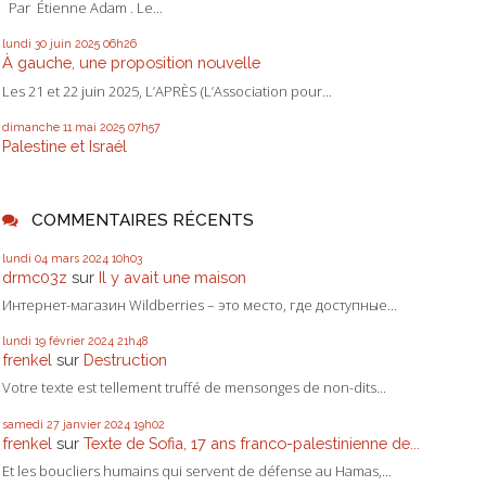
Par Étienne Adam . Le...
lundi 30
juin 2025
06h26
À gauche, une proposition nouvelle
Les 21 et 22 juin 2025, L’APRÈS (L’Association pour...
dimanche 11
mai 2025
07h57
Palestine et Israél
COMMENTAIRES RÉCENTS
lundi 04
mars 2024
10h03
drmc03z
sur
Il y avait une maison
Интернет-магазин Wildberries – это место, где доступные...
lundi 19
février 2024
21h48
frenkel
sur
Destruction
Votre texte est tellement truffé de mensonges de non-dits...
samedi 27
janvier 2024
19h02
frenkel
sur
Texte de Sofia, 17 ans franco-palestinienne de...
Et les boucliers humains qui servent de défense au Hamas,...