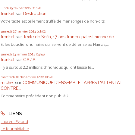
lundi 19
février 2024
21h48
frenkel
sur
Destruction
Votre texte est tellement truffé de mensonges de non-dits...
samedi 27
janvier 2024
19h02
frenkel
sur
Texte de Sofia, 17 ans franco-palestinienne de...
Et les boucliers humains qui servent de défense au Hamas,...
samedi 13
janvier 2024
04h45
frenkel
sur
GAZA
Il y a surtout 2,2 millions d'individus qui ont laissé le...
mercredi 28
décembre 2022
18h48
michel
sur
COMMUNIQUE D'ENSEMBLE ! APRES L'ATTENTAT
CONTRE...
Commentaire précédent non publié ?
LIENS
Laurent Eyraud
Le fourmidiable