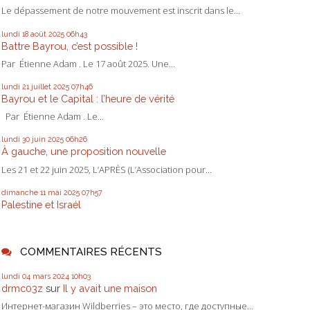
Le dépassement de notre mouvement est inscrit dans le...
lundi 18
août 2025
06h43
Battre Bayrou, c’est possible !
Par Étienne Adam . Le 17 août 2025. Une...
lundi 21
juillet 2025
07h46
Bayrou et le Capital : l’heure de vérité
Par Étienne Adam . Le...
lundi 30
juin 2025
06h26
À gauche, une proposition nouvelle
Les 21 et 22 juin 2025, L’APRÈS (L’Association pour...
dimanche 11
mai 2025
07h57
Palestine et Israél
COMMENTAIRES RÉCENTS
lundi 04
mars 2024
10h03
drmc03z
sur
Il y avait une maison
Интернет-магазин Wildberries – это место, где доступные...