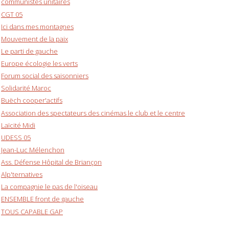
communistes unitaires
CGT 05
Ici dans mes montagnes
Mouvement de la paix
Le parti de gauche
Europe écologie les verts
Forum social des saisonniers
Solidarité Maroc
Buëch cooper'actifs
Association des spectateurs des cinémas le club et le centre
Laïcité Midi
UDESS 05
Jean-Luc Mélenchon
Ass. Défense Hôpital de Briançon
Alp'ternatives
La compagnie le pas de l'oiseau
ENSEMBLE front de gauche
TOUS CAPABLE GAP