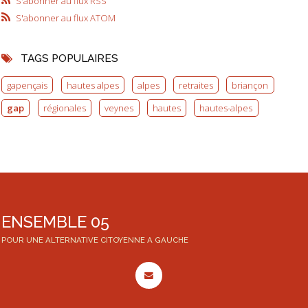
S'abonner au flux RSS
S'abonner au flux ATOM
TAGS POPULAIRES
gapençais
hautes alpes
alpes
retraites
briançon
gap
régionales
veynes
hautes
hautes-alpes
ENSEMBLE 05
POUR UNE ALTERNATIVE CITOYENNE A GAUCHE