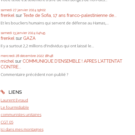
samedi 27
janvier 2024
19h02
frenkel
sur
Texte de Sofia, 17 ans franco-palestinienne de...
Et les boucliers humains qui servent de défense au Hamas,...
samedi 13
janvier 2024
04h45
frenkel
sur
GAZA
Il y a surtout 2,2 millions d'individus qui ont laissé le...
mercredi 28
décembre 2022
18h48
michel
sur
COMMUNIQUE D'ENSEMBLE ! APRES L'ATTENTAT
CONTRE...
Commentaire précédent non publié ?
LIENS
Laurent Eyraud
Le fourmidiable
communistes unitaires
CGT 05
Ici dans mes montagnes