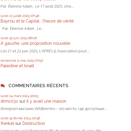
Par Étienne Adam . Le 17 août 2025. Une...
lundi 21
juillet 2025
07h46
Bayrou et le Capital : l’heure de vérité
Par Étienne Adam . Le...
lundi 30
juin 2025
06h26
À gauche, une proposition nouvelle
Les 21 et 22 juin 2025, L’APRÈS (L’Association pour...
dimanche 11
mai 2025
07h57
Palestine et Israél
COMMENTAIRES RÉCENTS
lundi 04
mars 2024
10h03
drmc03z
sur
Il y avait une maison
Интернет-магазин Wildberries – это место, где доступные...
lundi 19
février 2024
21h48
frenkel
sur
Destruction
Votre texte est tellement truffé de mensonges de non-dits...