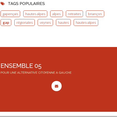
TAGS POPULAIRES
gapençais
hautes alpes
alpes
retraites
briançon
gap
régionales
veynes
hautes
hautes-alpes
ENSEMBLE 05
POUR UNE ALTERNATIVE CITOYENNE A GAUCHE