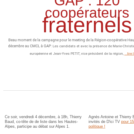
GAP : 120
coopérateurs
fraternels
Beau moment de la campagne pour le meeting de la Région-coopérative Haut
décembre au CMCL à GAP:
Les candidats et avec la présence de Marie-Christ
européenne et Jean-Yves PETIT, vice président de la région,
...lire
Ce soir, vendredi 4 décembre, à 18h, Thierry
Agnès Antoine et Thierry 
Baud, co-tête de de liste dans les Hautes-
invités de D'ici TV
pour 15
Alpes, participe au débat sur Alpes 1.
politique !