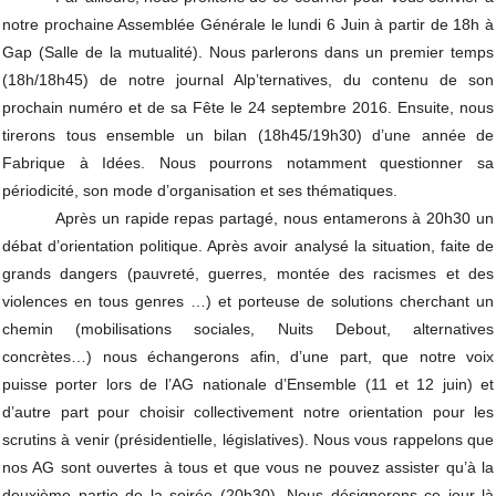
notre prochaine Assemblée Générale le lundi 6 Juin à partir de 18h à 
Gap (Salle de la mutualité). Nous parlerons dans un premier temps 
(18h/18h45) de notre journal Alp’ternatives, du contenu de son 
prochain numéro et de sa Fête le 24 septembre 2016. Ensuite, nous 
tirerons tous ensemble un bilan (18h45/19h30) d’une année de 
Fabrique à Idées. Nous pourrons notamment questionner sa 
périodicité, son mode d’organisation et ses thématiques.
Après un rapide repas partagé, nous entamerons à 20h30 un 
débat d’orientation politique. Après avoir analysé la situation, faite de 
grands dangers (pauvreté, guerres, montée des racismes et des 
violences en tous genres …) et porteuse de solutions cherchant un 
chemin (mobilisations sociales, Nuits Debout, alternatives 
concrètes…) nous échangerons afin, d’une part, que notre voix 
puisse porter lors de l’AG nationale d’Ensemble (11 et 12 juin) et 
d’autre part pour choisir collectivement notre orientation pour les 
scrutins à venir (présidentielle, législatives). Nous vous rappelons que 
nos AG sont ouvertes à tous et que vous ne pouvez assister qu’à la 
deuxième partie de la soirée (20h30). Nous désignerons ce jour là 