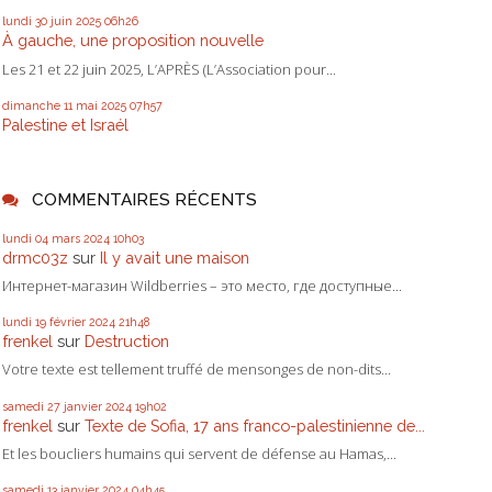
lundi 30
juin 2025
06h26
À gauche, une proposition nouvelle
Les 21 et 22 juin 2025, L’APRÈS (L’Association pour...
dimanche 11
mai 2025
07h57
Palestine et Israél
COMMENTAIRES RÉCENTS
lundi 04
mars 2024
10h03
drmc03z
sur
Il y avait une maison
Интернет-магазин Wildberries – это место, где доступные...
lundi 19
février 2024
21h48
frenkel
sur
Destruction
Votre texte est tellement truffé de mensonges de non-dits...
samedi 27
janvier 2024
19h02
frenkel
sur
Texte de Sofia, 17 ans franco-palestinienne de...
Et les boucliers humains qui servent de défense au Hamas,...
samedi 13
janvier 2024
04h45