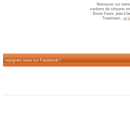
Retrouvez sur notre
soutiens de citoyens e
: Bruno Faure, jean-Cl
Trautmann...
et t
rejoignez nous sur Facebook !