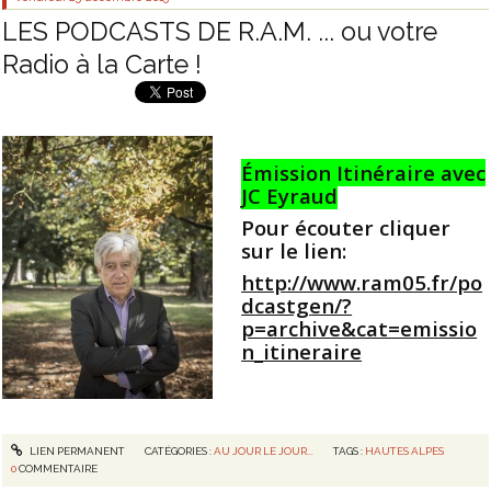
LES PODCASTS DE R.A.M. ... ou votre
Radio à la Carte !
Émission Itinéraire avec
JC Eyraud
Pour écouter cliquer
sur le lien:
http://www.ram05.fr/po
dcastgen/?
p=archive&cat=emissio
n_itineraire
LIEN PERMANENT
CATÉGORIES :
AU JOUR LE JOUR...
TAGS :
HAUTES ALPES
0
COMMENTAIRE