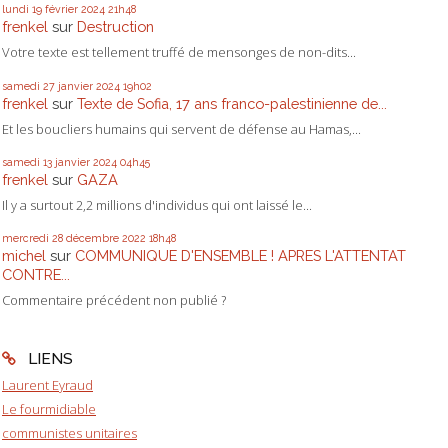
lundi 19
février 2024
21h48
frenkel
sur
Destruction
Votre texte est tellement truffé de mensonges de non-dits...
samedi 27
janvier 2024
19h02
frenkel
sur
Texte de Sofia, 17 ans franco-palestinienne de...
Et les boucliers humains qui servent de défense au Hamas,...
samedi 13
janvier 2024
04h45
frenkel
sur
GAZA
Il y a surtout 2,2 millions d'individus qui ont laissé le...
mercredi 28
décembre 2022
18h48
michel
sur
COMMUNIQUE D'ENSEMBLE ! APRES L'ATTENTAT
CONTRE...
Commentaire précédent non publié ?
LIENS
Laurent Eyraud
Le fourmidiable
communistes unitaires