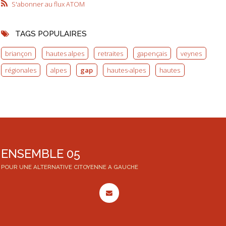
S'abonner au flux ATOM
TAGS POPULAIRES
briançon
hautes alpes
retraites
gapençais
veynes
régionales
alpes
gap
hautes-alpes
hautes
ENSEMBLE 05
POUR UNE ALTERNATIVE CITOYENNE A GAUCHE