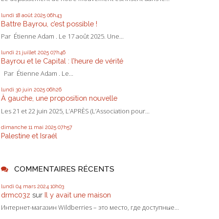
lundi 18
août 2025
06h43
Battre Bayrou, c’est possible !
Par Étienne Adam . Le 17 août 2025. Une...
lundi 21
juillet 2025
07h46
Bayrou et le Capital : l’heure de vérité
Par Étienne Adam . Le...
lundi 30
juin 2025
06h26
À gauche, une proposition nouvelle
Les 21 et 22 juin 2025, L’APRÈS (L’Association pour...
dimanche 11
mai 2025
07h57
Palestine et Israél
COMMENTAIRES RÉCENTS
lundi 04
mars 2024
10h03
drmc03z
sur
Il y avait une maison
Интернет-магазин Wildberries – это место, где доступные...