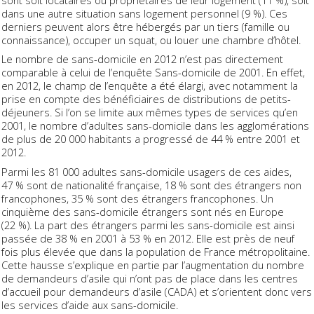
sont soit locataires ou propriétaires de leur logement (11 %), soit
dans une autre situation sans logement personnel (9 %). Ces
derniers peuvent alors être hébergés par un tiers (famille ou
connaissance), occuper un squat, ou louer une chambre d’hôtel.
Le nombre de sans-domicile en 2012 n’est pas directement
comparable à celui de l’enquête Sans-domicile de 2001. En effet,
en 2012, le champ de l’enquête a été élargi, avec notamment la
prise en compte des bénéficiaires de distributions de petits-
déjeuners. Si l’on se limite aux mêmes types de services qu’en
2001, le nombre d’adultes sans-domicile dans les agglomérations
de plus de 20 000 habitants a progressé de 44 % entre 2001 et
2012.
Parmi les 81 000 adultes sans-domicile usagers de ces aides,
47 % sont de nationalité française, 18 % sont des étrangers non
francophones, 35 % sont des étrangers francophones. Un
cinquième des sans-domicile étrangers sont nés en Europe
(22 %). La part des étrangers parmi les sans-domicile est ainsi
passée de 38 % en 2001 à 53 % en 2012. Elle est près de neuf
fois plus élevée que dans la population de France métropolitaine.
Cette hausse s’explique en partie par l’augmentation du nombre
de demandeurs d’asile qui n’ont pas de place dans les centres
d’accueil pour demandeurs d’asile (CADA) et s’orientent donc vers
les services d’aide aux sans-domicile.